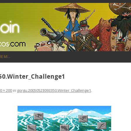
Saltar al contenido
RE MI…
50.Winter_Challenge1
0 × 200
in
gorgu.20050523093350.Winter_Challenge1
.