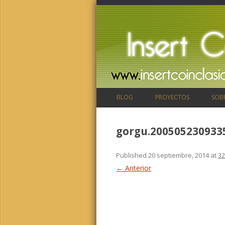
BLOG
PROYECTOS
SOB
gorgu.200505230933
Published
20 septiembre, 2014
at
32
← Anterior