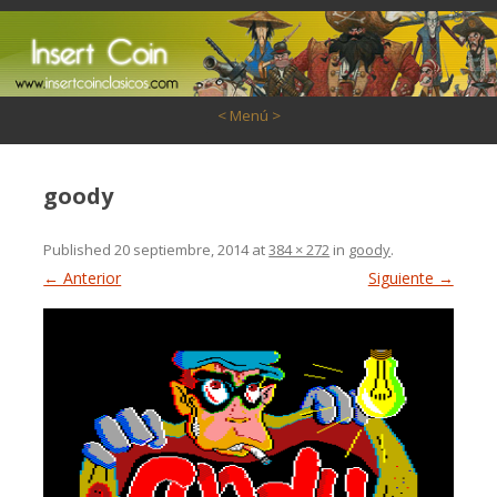
Saltar al contenido
< Menú >
goody
Published
20 septiembre, 2014
at
384 × 272
in
goody
.
← Anterior
Siguiente →