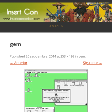
Saltar al contenido
< Menú >
gem
Published
20 septiembre, 2014
at
253 × 199
in
gem
.
← Anterior
Siguiente →