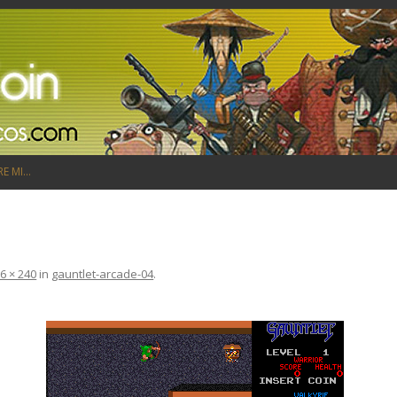
Saltar al contenido
RE MI…
6 × 240
in
gauntlet-arcade-04
.