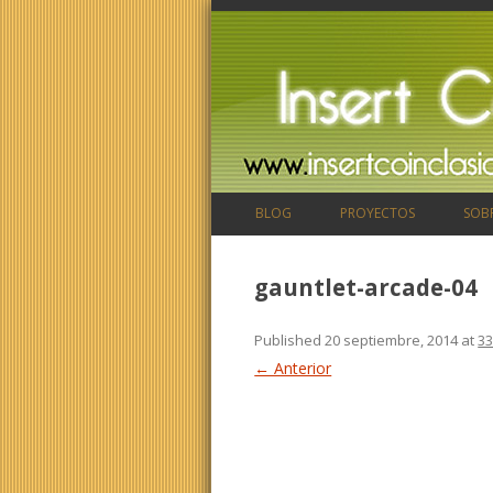
BLOG
PROYECTOS
SOB
gauntlet-arcade-04
Published
20 septiembre, 2014
at
33
← Anterior