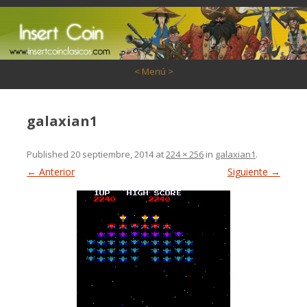
Saltar al contenido
< Menú >
galaxian1
Published
20 septiembre, 2014
at
224 × 256
in
galaxian1
.
← Anterior
Siguiente →