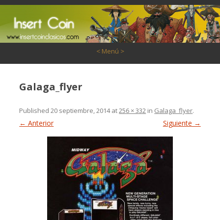
Saltar al contenido
< Menú >
Galaga_flyer
Published
20 septiembre, 2014
at
256 × 332
in
Galaga_flyer
.
← Anterior
Siguiente →