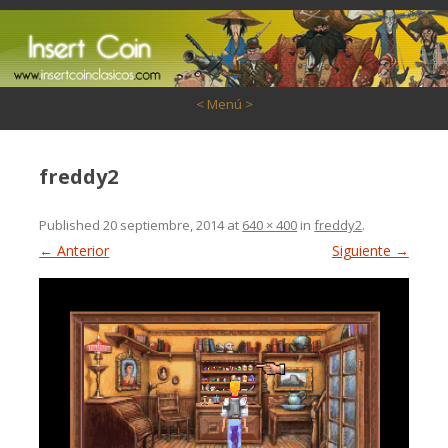
Saltar al contenido
< Menú >
freddy2
Published
20 septiembre, 2014
at
640 × 400
in
freddy2
.
← Anterior
Siguiente →