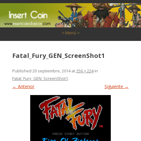
Saltar al contenido
< Menú >
Fatal_Fury_GEN_ScreenShot1
Published
20 septiembre, 2014
at
256 × 224
in
Fatal_Fury_GEN_ScreenShot1
.
← Anterior
Siguiente →