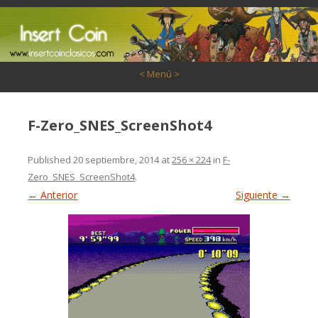
Saltar al contenido
< Menú >
F-Zero_SNES_ScreenShot4
Published
20 septiembre, 2014
at
256 × 224
in
F-
Zero_SNES_ScreenShot4
.
← Anterior
Siguiente →