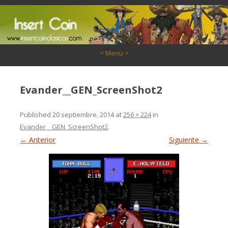
Saltar al contenido
< Menú >
Evander__GEN_ScreenShot2
Published
20 septiembre, 2014
at
256 × 224
in
Evander__GEN_ScreenShot2
.
← Anterior
Siguiente →