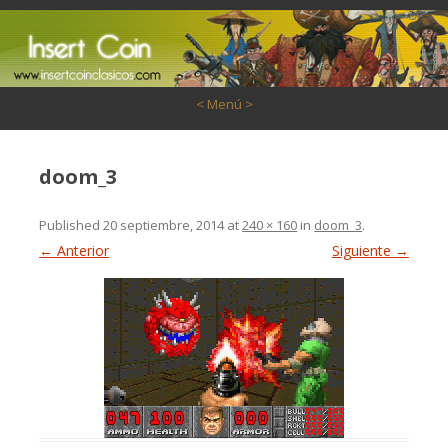
Saltar al contenido
< Menú >
doom_3
Published
20 septiembre, 2014
at
240 × 160
in
doom_3
.
← Anterior
Siguiente →