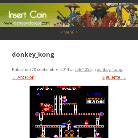
Saltar al contenido
< Menú >
donkey_kong
Published
20 septiembre, 2014
at
256 × 256
in
donkey_kong
.
← Anterior
Siguiente →