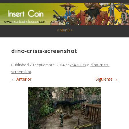
Saltar al contenido
< Menú >
dino-crisis-screenshot
Published
20 septiembre, 2014
at
254 × 198
in
dino-crisis-
screenshot
.
← Anterior
Siguiente →