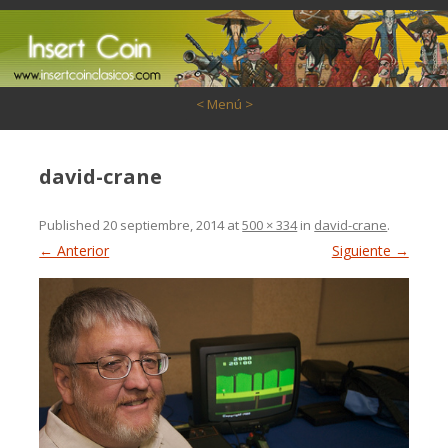
Saltar al contenido
< Menú >
david-crane
Published
20 septiembre, 2014
at
500 × 334
in
david-crane
.
← Anterior
Siguiente →