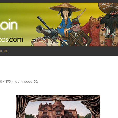
Saltar al contenido
RE MI…
0 × 175
in
dark_seed-00
.