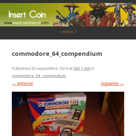
Saltar al contenido
< Menú >
commodore_64_compendium
Published
20 septiembre, 2014
at
400 × 300
in
commodore_64_compendium
.
← Anterior
Siguiente →