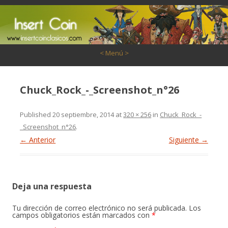
Saltar al contenido
< Menú >
Chuck_Rock_-_Screenshot_n°26
Published
20 septiembre, 2014
at
320 × 256
in
Chuck_Rock_-
_Screenshot_n°26
.
← Anterior
Siguiente →
Deja una respuesta
Tu dirección de correo electrónico no será publicada.
Los
campos obligatorios están marcados con
*