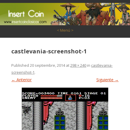
Saltar al contenido
< Menú >
castlevania-screenshot-1
Published
20 septiembre, 2014
at
298 × 240
in
castlevania-
screenshot-1
.
← Anterior
Siguiente →