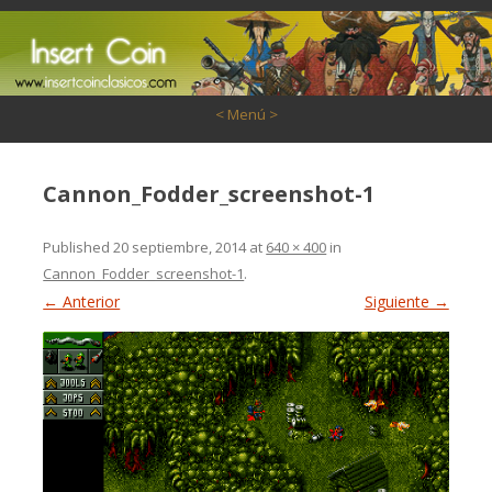
Saltar al contenido
< Menú >
Cannon_Fodder_screenshot-1
Published
20 septiembre, 2014
at
640 × 400
in
Cannon_Fodder_screenshot-1
.
← Anterior
Siguiente →