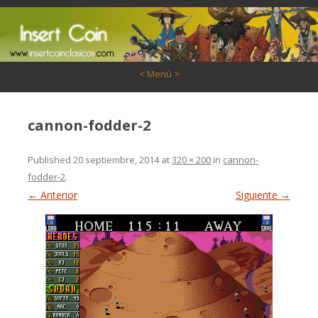
Saltar al contenido
< Menú >
cannon-fodder-2
Published
20 septiembre, 2014
at
320 × 200
in
cannon-
fodder-2
.
← Anterior
Siguiente →