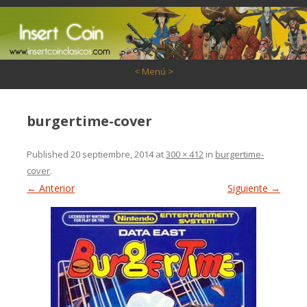
Saltar al contenido
< Menú >
burgertime-cover
Published
20 septiembre, 2014
at
300 × 412
in
burgertime-
cover
.
← Anterior
Siguiente →