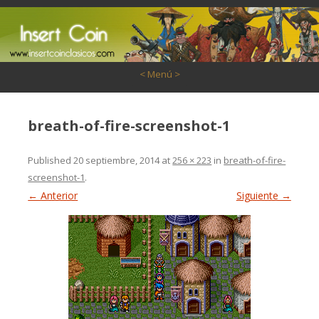
Saltar al contenido
< Menú >
breath-of-fire-screenshot-1
Published
20 septiembre, 2014
at
256 × 223
in
breath-of-fire-
screenshot-1
.
← Anterior
Siguiente →