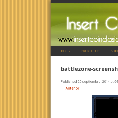
BLOG
PROYECTOS
SOB
battlezone-screensh
Published
20 septiembre, 2014
at
64
← Anterior