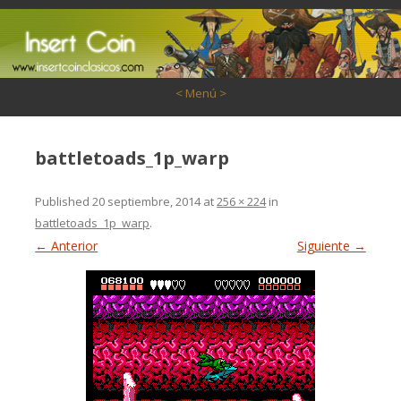
Saltar al contenido
< Menú >
battletoads_1p_warp
Published
20 septiembre, 2014
at
256 × 224
in
battletoads_1p_warp
.
← Anterior
Siguiente →