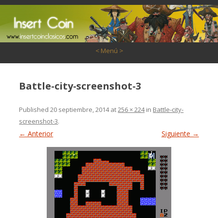
Saltar al contenido
< Menú >
Battle-city-screenshot-3
Published
20 septiembre, 2014
at
256 × 224
in
Battle-city-
screenshot-3
.
← Anterior
Siguiente →