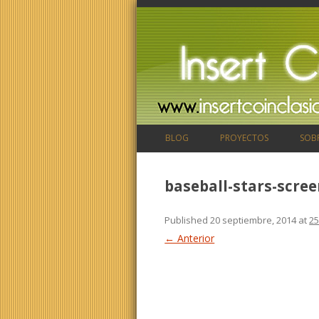
BLOG
PROYECTOS
SOB
baseball-stars-scre
Published
20 septiembre, 2014
at
25
← Anterior