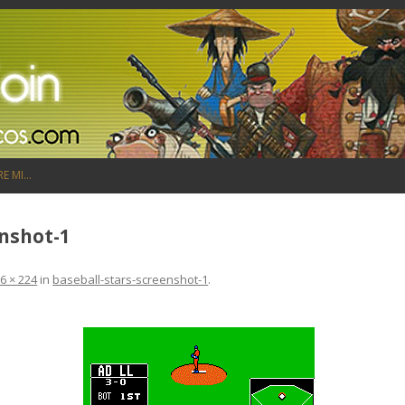
Saltar al contenido
RE MI…
enshot-1
6 × 224
in
baseball-stars-screenshot-1
.