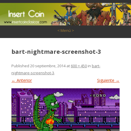
Saltar al contenido
< Menú >
bart-nightmare-screenshot-3
Published
20 septiembre, 2014
at
600 × 450
in
bart-
nightmare-screenshot-3
.
← Anterior
Siguiente →