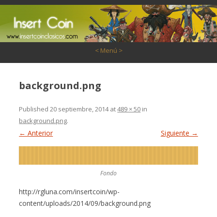
Saltar al contenido
< Menú >
background.png
Published
20 septiembre, 2014
at
489 × 50
in
background.png
.
← Anterior
Siguiente →
Fondo
http://rgluna.com/insertcoin/wp-
content/uploads/2014/09/background.png