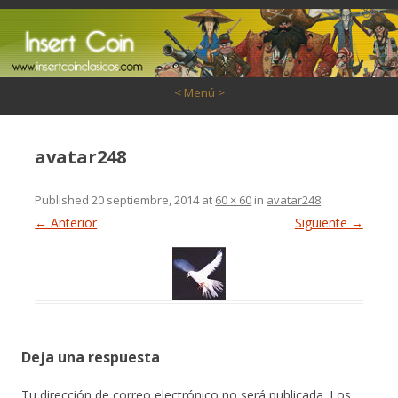
Saltar al contenido
< Menú >
avatar248
Published
20 septiembre, 2014
at
60 × 60
in
avatar248
.
← Anterior
Siguiente →
Deja una respuesta
Tu dirección de correo electrónico no será publicada.
Los