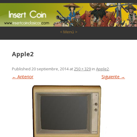
Saltar al contenido
< Menú >
Apple2
Published
20 septiembre, 2014
at
250 × 329
in
Apple2
.
← Anterior
Siguiente →