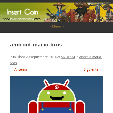
Saltar al contenido
< Menú >
android-mario-bros
Published
20 septiembre, 2014
at
560 × 534
in
android-mario-
bros
.
← Anterior
Siguiente →