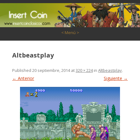
Saltar al contenido
< Menú >
Altbeastplay
Published
20 septiembre, 2014
at
320 × 224
in
Altbeastplay
.
← Anterior
Siguiente →