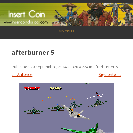
Saltar al contenido
< Menú >
afterburner-5
Published
20 septiembre, 2014
at
320 × 224
in
afterburner-5
.
← Anterior
Siguiente →