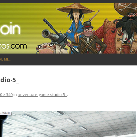
Saltar al contenido
RE MI…
dio-5_
0 × 340
in
adventure-game-studio-5_
.