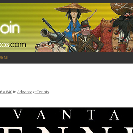
Saltar al contenido
RE MI…
6 × 840
in
AdvantageTennis
.