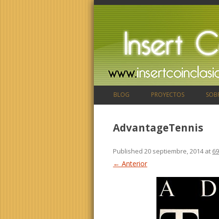
BLOG
PROYECTOS
SOB
AdvantageTennis
Published
20 septiembre, 2014
at
69
← Anterior