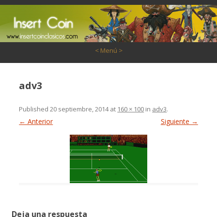
Saltar al contenido
< Menú >
adv3
Published
20 septiembre, 2014
at
160 × 100
in
adv3
.
← Anterior
Siguiente →
Deja una respuesta