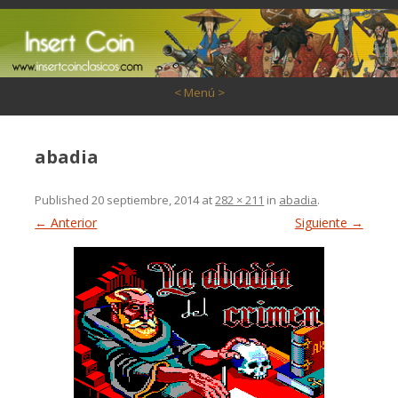
Saltar al contenido
< Menú >
abadia
Published
20 septiembre, 2014
at
282 × 211
in
abadia
.
← Anterior
Siguiente →