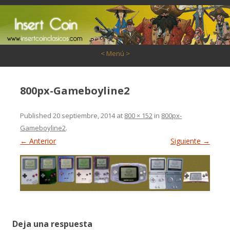
Saltar al contenido
< Menú >
800px-Gameboyline2
Published
20 septiembre, 2014
at
800 × 152
in
800px-
Gameboyline2
.
← Anterior
Siguiente →
Deja una respuesta