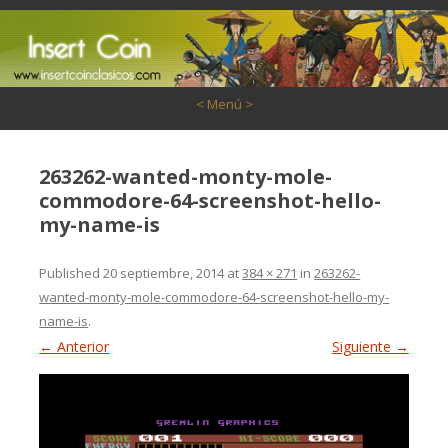
Saltar al contenido
< Menú >
263262-wanted-monty-mole-
commodore-64-screenshot-hello-
my-name-is
Published
20 septiembre, 2014
at
384 × 271
in
263262-
wanted-monty-mole-commodore-64-screenshot-hello-my-
name-is
.
← Anterior
Siguiente →