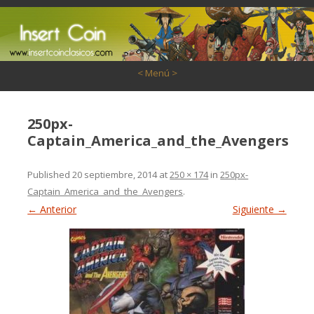
Saltar al contenido
< Menú >
250px-
Captain_America_and_the_Avengers
Published
20 septiembre, 2014
at
250 × 174
in
250px-
Captain_America_and_the_Avengers
.
← Anterior
Siguiente →