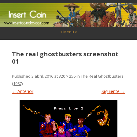
Saltar al contenido
< Menú >
The real ghostbusters screenshot
01
Published
3 abril, 2016
at
320 × 256
in
The Real Ghostbusters
(1987)
.
← Anterior
Siguiente →