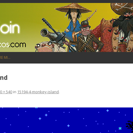
Saltar al contenido
RE MI…
and
0 × 540
in
15194-4-monkey-island
.