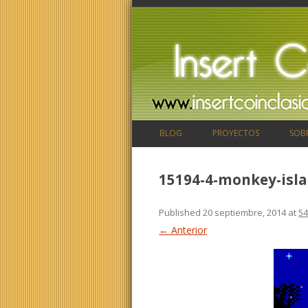
BLOG
PROYECTOS
SOB
15194-4-monkey-isl
Published
20 septiembre, 2014
at
54
← Anterior